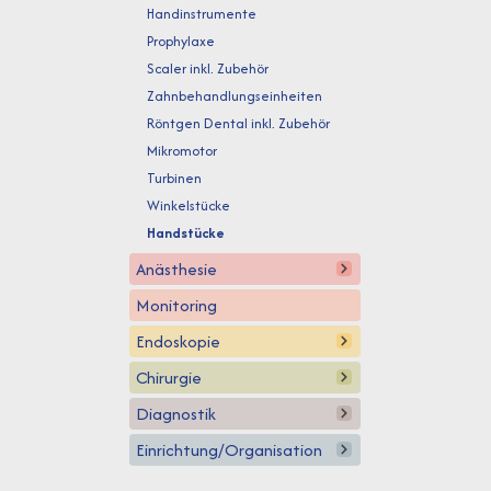
Handinstrumente
Prophylaxe
Scaler inkl. Zubehör
Zahnbehandlungseinheiten
Röntgen Dental inkl. Zubehör
Mikromotor
Turbinen
Winkelstücke
Handstücke
Anästhesie
Monitoring
Endoskopie
Chirurgie
Diagnostik
Einrichtung/Organisation