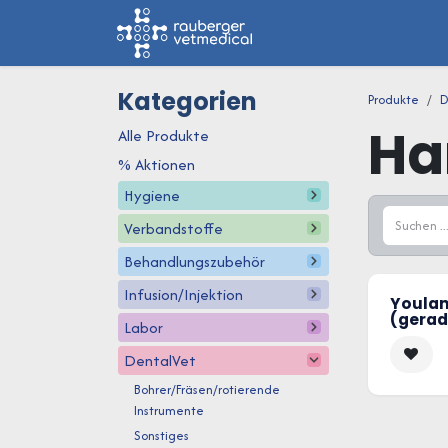
Zum Inhalt springen
Home
Shop
Kategorien
Produkte
D
Ha
Alle Produkte
% Aktionen
Hygiene
Verbandstoffe
Behandlungszubehör
Infusion/Injektion
Youlan
(gerad
Labor
DentalVet
Bohrer/Fräsen/rotierende
Instrumente
Sonstiges