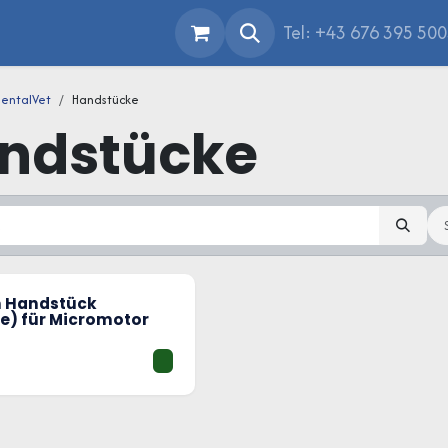
Tel: +43 676 395 50
entalVet
Handstücke
ndstücke
 Handstück
e) für Micromotor