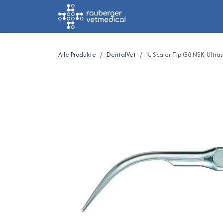
Zum Inhalt springen
Home
Shop
Alle Produkte
DentalVet
K. Scaler Tip G8 NSK, Ultras