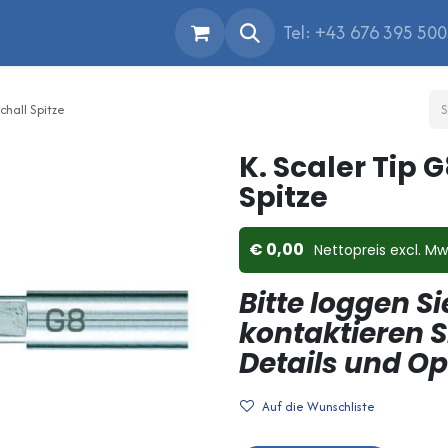
Tel: +43 676 395 50
chall Spitze
K. Scaler Tip 
Spitze
0,00
Nettopreis ex​cl. Mw
Bitte loggen Si
kontaktieren S
Details und O
Auf die Wunschliste