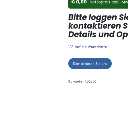
0,00
Nettopreis ex​cl. Mw
Bitte loggen Si
kontaktieren S
Details und O
Auf die Wunschliste
Kontaktieren Sie uns
Barcode:
K51283