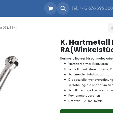
Tel: +43 676 395 50
 021, 5 Stk.
K. Hartmetall
RA(Winkelstück
Hartmetallbohrer für optimales Arbe
Vibrationsarmes Exkavieren
Schnelle und atraumatische P
Schonender Substanzabtrag
Die spezielle Hybridverzahnung
Verzahnung, die wiederum zu e
Schnittfreudige Kreuzverzahn
Kavitätenpräparation
Drehzahl 100.000 U/min.