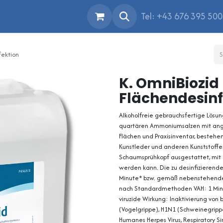
Tel: +43 676 395 50
fektion
K. OmniBiozid 
Flächendesinf
Alkoholfreie gebrauchsfertige Lösun
quartären Ammoniumsalzen mit ang
Flächen und Praxisinventar, bestehe
Kunstleder und anderen Kunststoffen
Schaumsprühkopf ausgestattet, mit 
werden kann. Die zu desinfizierende
Minute* bzw. gemäß nebenstehenden
nach Standardmethoden VAH: 1 Minut
viruzide Wirkung: Inaktivierung von beh
(Vogelgrippe), H1N1 (Schweinegrippe),
Humanes Herpes Virus, Respiratory Sin