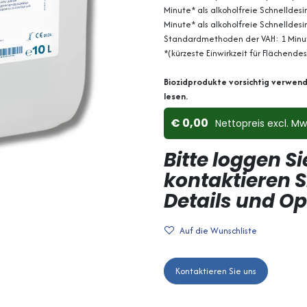
Minute* als alkoholfreie Schnelldesin
Minute* als alkoholfreie Schnelldesi
Standardmethoden der VAH: 1 Minute
*(kürzeste Einwirkzeit für Flächendes
Biozidprodukte vorsichtig verwend
lesen.
0,00
Nettopreis ex​cl. Mw
Bitte loggen Si
kontaktieren S
Details und O
Auf die Wunschliste
Kontaktieren Sie uns