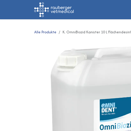
Zum Inhalt springen
Home
Shop
Alle Produkte
K. OmniBiozid Kanister 10 L Flächendesin