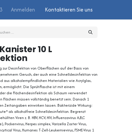
03
Anmelden
Kontaktieren Sie uns
Kanister 10 L
ektion
g zur Desinfektion von Oberflächen auf der Basis von
enehmem Geruch, der auch eine Schnelldesinfektion von
nd aus alkoholempfindlichen Materialien wie Acrylglas,
, ermöglicht. Die Sprühflasche ist mit einem
der die Flächendesinfektion als Schaum verwendet
n Flächen müssen vollständig benetzt sein. Danach 1
 Zeitangaben einwirken lassen. Bakterizide Wirkung:
e* als alkoholfreie Schnelldesinfektion. Begrenzt
üllten Viren z. B. HBV, HCV, HIV, Influenzavirus A,B,C
 Pockenvirus, Herpes simplex, Varizella Zoster Virus,
cytical Virus, Humanes T-Zell-Leukemievirus, FSME-Virus 1