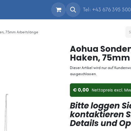
Tel: +43 676 395 50
n, 75mm Arbeitslänge
Aohua Sonde
Haken, 75mm 
Dieser Artikel wird nur auf Kundenw
ausgeschlossen.
0,00
Nettopreis ex​cl. Mw
Bitte loggen Si
kontaktieren S
Details und O