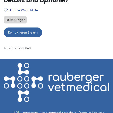
Details und Optionen
Auf die Wunschliste
DE-RVS-Lager
Kontaktieren Sie uns
Barcode:
3300040
AGB
Impressum
Veterinärmedizintechnik
Premium Services