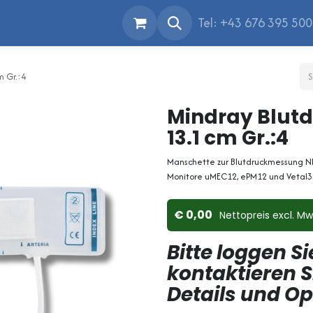
Tel: +43 676 395 50
m Gr.:4
Mindray Blutd
13.1 cm Gr.:4
Manschette zur Blutdruckmessung NIBP
Monitore uMEC12, ePM12 und Vetal3
0,00
Nettopreis ex​cl. Mw
Bitte loggen Si
kontaktieren S
Details und O