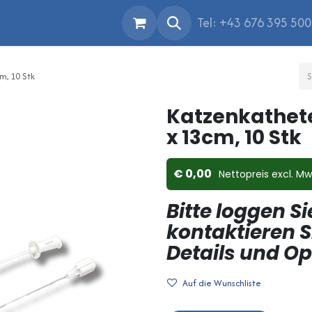
Tel: +43 676 395 50
m, 10 Stk
Katzenkathet
x 13cm, 10 Stk
0,00
Nettopreis ex​cl. Mw
Bitte loggen Si
kontaktieren S
Details und O
Auf die Wunschliste