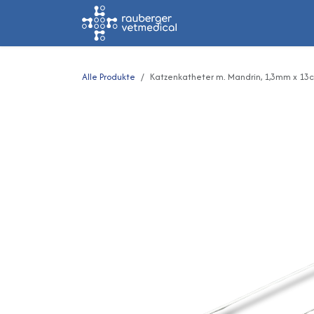
Zum Inhalt springen
Home
Shop
Alle Produkte
Katzenkatheter m. Mandrin, 1,3mm x 13c