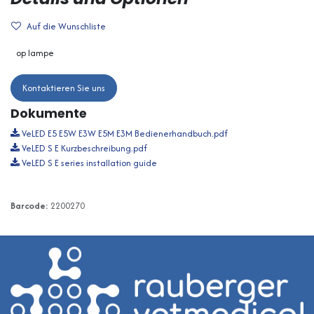
Auf die Wunschliste
op lampe
Kontaktieren Sie uns
Dokumente
VeLED E5 E5W E3W E5M E3M Bedienerhandbuch.pdf
VeLED S E Kurzbeschreibung.pdf
VeLED S E series installation guide
Barcode:
2200270